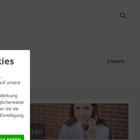
one
ies
STAMPA
,
auf unsere
, Werbung
glicherweise
r die sie
inwilligung
Contattaci
ZULASSEN