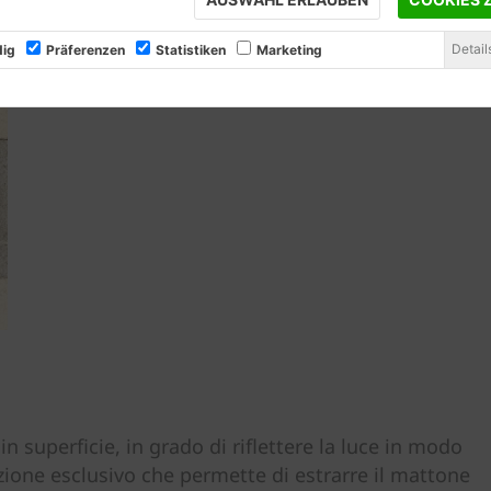
Detail
ig
Präferenzen
Statistiken
Marketing
 in superficie, in grado di riflettere la luce in modo
zione esclusivo che permette di estrarre il mattone