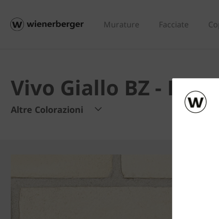
Murature
Facciate
Co
Vivo Giallo BZ - Lis
Altre Colorazioni