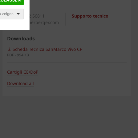
Generale
s zeigen
+39 0542 56811
Supporto tecnico
italia@wienerberger.com
Downloads
Scheda Tecnica SanMarco Vivo CF
PDF - 994 KB
Cartigli CE/DoP
Download all