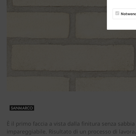
Notwend
È il primo faccia a vista dalla finitura senza sabbia
impareggiabile. Risultato di un processo di lavora