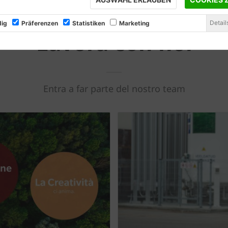
Detail
ig
Präferenzen
Statistiken
Marketing
Lavora con noi
Entra a far parte del nostro team