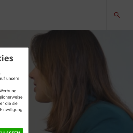
ies
,
auf unsere
, Werbung
glicherweise
r die sie
inwilligung
ZULASSEN