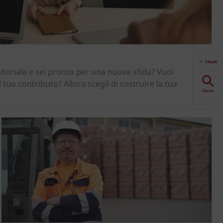
Chiudi
toriale e sei pronto per una nuova sfida? Vuoi
l tuo contributo? Allora scegli di costruire la tua
Cerca
Download
Contattaci