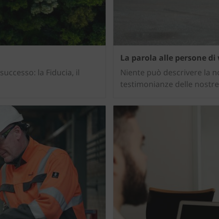
La parola alle persone di
uccesso: la Fiducia, il
Niente può descrivere la no
testimonianze delle nostr