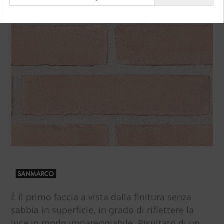
È il primo faccia a vista dalla finitura senza
sabbia in superficie, in grado di riflettere la
luce in modo impareggiabile. Risultato di un