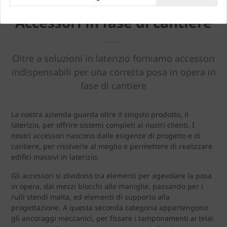
Accessori in fase di cantiere
Oltre a soluzioni in laterizio forniamo accessori
indispensabili per una corretta posa in opera in
fase di cantiere
La nostra azienda guarda oltre il singolo prodotto, il
laterizio, per offrire sistemi completi ai nostri clienti. I
nostri accessori nascono dalle esigenze di progetto e di
cantiere, per risolverle al meglio e permettere di realizzare
edifici massivi in laterizio.
Gli accessori si dividono tra elementi per agevolare la posa
in opera, dai mezzi blocchi alle maniglie, passando per i
rulli stendi malta, ed elementi di supporto alla
progettazione. A questa seconda categoria appartengono
gli ancoraggi meccanici, per fissare i tamponamenti ai telai