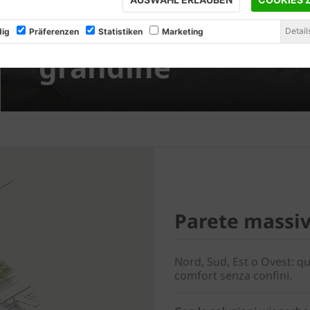
Protezione dalla
Detail
ig
Präferenzen
Statistiken
Marketing
grandine
Parete massiva
Nord, Sud, Est o Ovest: qu
comfort senza confini.