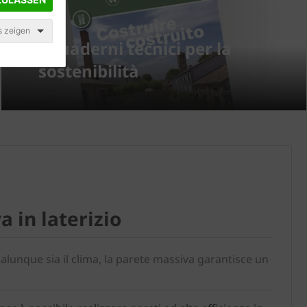
s zeigen
I quaderni tecnici per la
sostenibilità
 in laterizio
alunque sia il clima, la parete massiva garantisce un