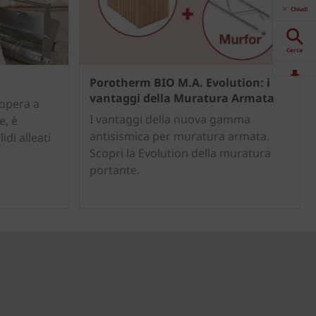
Chiudi
Cerca
Porotherm BIO M.A. Evolution: i
Download
vantaggi della Muratura Armata
 opera a
I vantaggi della nuova gamma
e, è
Contattaci
antisismica per muratura armata.
idi alleati
Scopri la Evolution della muratura
portante.