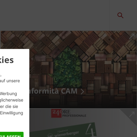
ies
,
auf unsere
Conformità CAM
, Werbung
glicherweise
r die sie
inwilligung
ZULASSEN