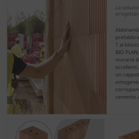
La soluzio
progettar
Abbinando
prefabbri
T al blocc
BIO PLAN 
muraria d
eccellenti,
un cappot
omogenea
corrispond
cemento 