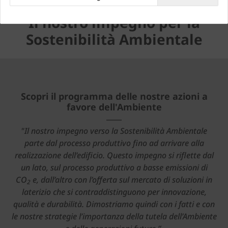
Il nostro impegno per la
Sostenibilità Ambientale
Scopri il programma delle nostre azioni a
favore dell'Ambiente
"Il nostro impegno verso la Sostenibilità Ambientale
parte dal processo produttivo fino ad arrivare alla
realizzazione dell’edificio. Questo impegno si riflette dal
un lato, sul processo produttivo a basse emissioni di
CO
e, dall’altro con l’offerta sul mercato di soluzioni in
2
laterizio che si contraddistinguono per innovazione,
qualità e durabilità. Dimostriamo quindi con i fatti e con
le nostre strategie l’importanza della tutela dell’Ambiente