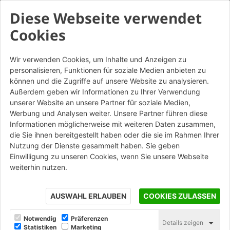
Diese Webseite verwendet
Cookies
Sistema Anticaduta
Wir verwenden Cookies, um Inhalte und Anzeigen zu
personalisieren, Funktionen für soziale Medien anbieten zu
können und die Zugriffe auf unsere Website zu analysieren.
Il
Sistema Anticaduta
è un insieme di
dispositivi di
Außerdem geben wir Informationen zu Ihrer Verwendung
ancoraggio permanenti per coperture
, progettati e
unserer Website an unsere Partner für soziale Medien,
certificati secondo le normative vigenti
UNI EN 795:2012,
Werbung und Analysen weiter. Unsere Partner führen diese
UNI 11578:2015, EN 353-1:2014, CEN/TS 16415:2013 e UNI
Informationen möglicherweise mit weiteren Daten zusammen,
11560:2014
.
die Sie ihnen bereitgestellt haben oder die sie im Rahmen Ihrer
Il sistema consente l’
accesso, il transito e l’esecuzione dei
Nutzung der Dienste gesammelt haben. Sie geben
lavori in quota in totale sicurezza
, mediante l’aggancio dei
Einwilligung zu unseren Cookies, wenn Sie unsere Webseite
Dispositivi di Protezione Individuale (DPI)
.
weiterhin nutzen.
Tutti i componenti del sistema anticaduta sono
costruiti,
testati e verificati
in conformità alle norme di riferimento,
AUSWAHL ERLAUBEN
COOKIES ZULASSEN
garantendo
affidabilità, resistenza e durata nel tempo
.
Notwendig
Präferenzen
Quando la
copertura diventa luogo di lavoro
Details zeigen
– ad esempio
Statistiken
Marketing