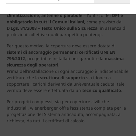
per interventi di manutenzione, bonifica, installazione o
manutenzione di
impianti fotovoltaici, solari, di
climatizzazione, antenne o parabole
– l’utilizzo dei
DPI è
obbligatorio in tutti i Comuni italiani
, come previsto dal
D.Lgs. 81/2008 – Testo Unico sulla Sicurezza
, in assenza di
protezioni collettive quali parapetti o ponteggi.
Per questo motivo, la copertura deve essere dotata di
sistemi di ancoraggio permanenti certificati UNI EN
795:2012
, progettati e installati per garantire la
massima
sicurezza degli operatori
.
Prima dell’installazione di ogni ancoraggio è indispensabile
verificare che la
struttura di supporto
sia idonea a
sopportare i carichi derivanti da un’eventuale caduta: tale
verifica deve essere effettuata da un
tecnico qualificato
.
Per progetti complessi, sia per coperture civili che
industriali, wienerberger offre l’assistenza completa per la
progettazione del Sistema anticaduta, accompagnata, a
richiesta, da tutti i certificati di calcolo.