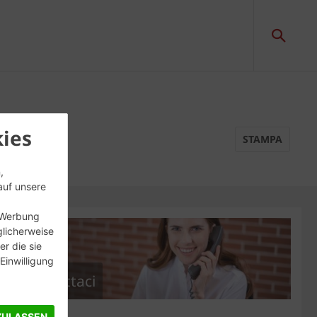
ies
STAMPA
,
auf unsere
, Werbung
glicherweise
r die sie
inwilligung
Contattaci
ZULASSEN