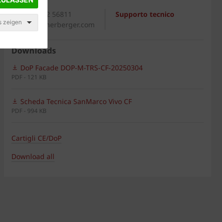
Generale
+39 0542 56811
Supporto tecnico
s zeigen
italia@wienerberger.com
Downloads
DoP Facade DOP-M-TRS-CF-20250304
PDF - 121 KB
Scheda Tecnica SanMarco Vivo CF
PDF - 994 KB
Cartigli CE/DoP
Download all