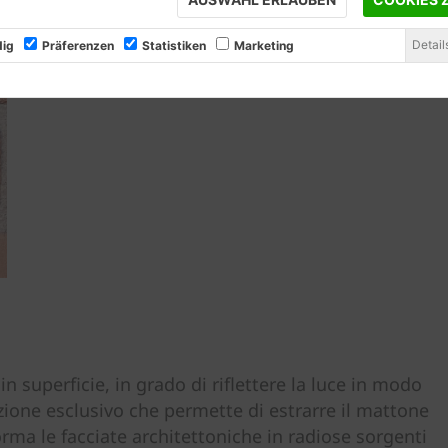
Detail
ig
Präferenzen
Statistiken
Marketing
 in superficie, in grado di riflettere la luce in modo
zione esclusivo che permette di estrarre il mattone
orma le facciate architettoniche in radiose sorgenti