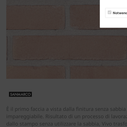
Notwend
È il primo faccia a vista dalla finitura senza sabbia
impareggiabile. Risultato di un processo di lavora
dallo stampo senza utilizzare la sabbia, Vivo trasf