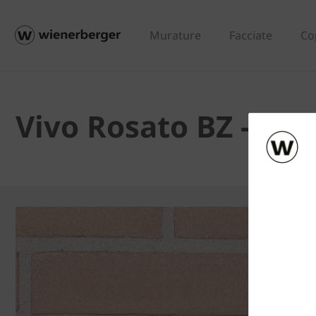
Murature
Facciate
Co
Vivo Rosato BZ - Tav