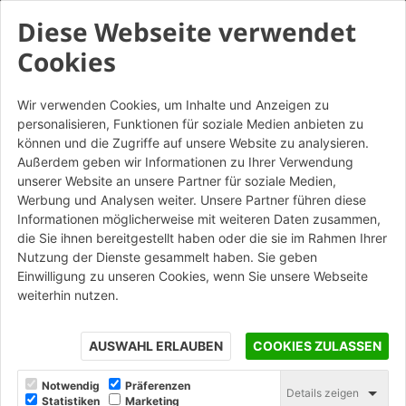
Diese Webseite verwendet
Cookies
Wir verwenden Cookies, um Inhalte und Anzeigen zu
personalisieren, Funktionen für soziale Medien anbieten zu
Tavelloni 6x100 taglio
können und die Zugriffe auf unsere Website zu analysieren.
obliquo semplice e fianchi
Außerdem geben wir Informationen zu Ihrer Verwendung
unserer Website an unsere Partner für soziale Medien,
sagomati a incastro
Werbung und Analysen weiter. Unsere Partner führen diese
Informationen möglicherweise mit weiteren Daten zusammen,
die Sie ihnen bereitgestellt haben oder die sie im Rahmen Ihrer
STAMPA
Nutzung der Dienste gesammelt haben. Sie geben
Einwilligung zu unseren Cookies, wenn Sie unsere Webseite
weiterhin nutzen.
AUSWAHL ERLAUBEN
COOKIES ZULASSEN
Notwendig
Präferenzen
Details zeigen
Statistiken
Marketing