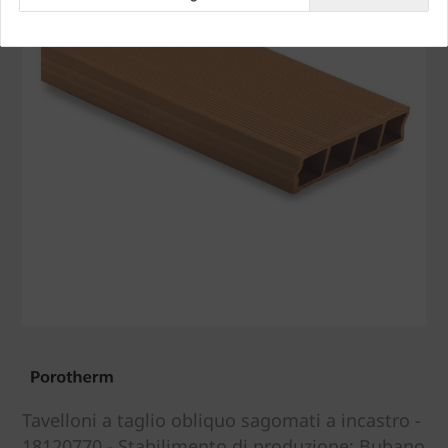
Tavelloni a taglio obliquo sagomati a incastro -
18120770 - Stabilimento di produzione: Bubano