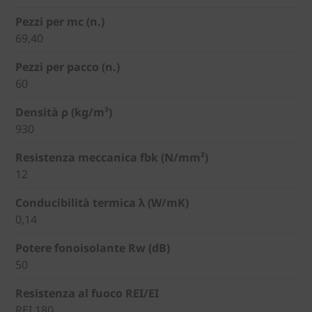
Pezzi per mc (n.)
69,40
Pezzi per pacco (n.)
60
Densità ρ (kg/m³)
930
Resistenza meccanica fbk (N/mm²)
12
Conducibilità termica λ (W/mK)
0,14
Potere fonoisolante Rw (dB)
50
Resistenza al fuoco REI/EI
REI 180