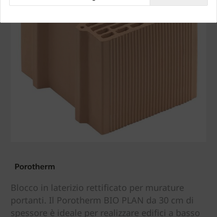
Blocco in laterizio rettificato per murature
portanti. Il Porotherm BIO PLAN da 30 cm di
spessore è ideale per realizzare edifici a basso