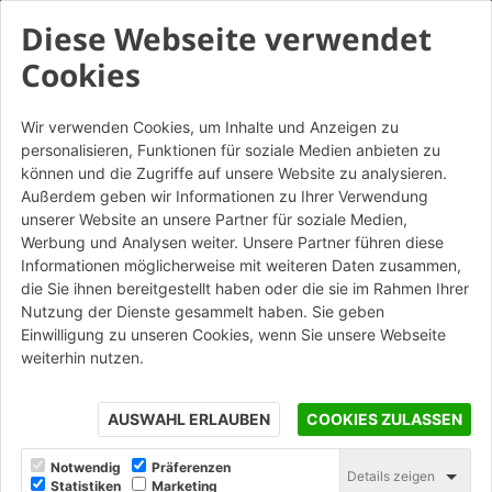
Diese Webseite verwendet
Cookies
Wir verwenden Cookies, um Inhalte und Anzeigen zu
personalisieren, Funktionen für soziale Medien anbieten zu
Porotherm BIO PLAN 30-
können und die Zugriffe auf unsere Website zu analysieren.
12/19,9 T mezzo - GAT
Außerdem geben wir Informationen zu Ihrer Verwendung
unserer Website an unsere Partner für soziale Medien,
Werbung und Analysen weiter. Unsere Partner führen diese
STAMPA
Informationen möglicherweise mit weiteren Daten zusammen,
die Sie ihnen bereitgestellt haben oder die sie im Rahmen Ihrer
Nutzung der Dienste gesammelt haben. Sie geben
Einwilligung zu unseren Cookies, wenn Sie unsere Webseite
weiterhin nutzen.
AUSWAHL ERLAUBEN
COOKIES ZULASSEN
Notwendig
Präferenzen
Details zeigen
Statistiken
Marketing