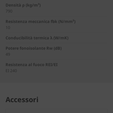
Densità ρ (kg/m³)
790
Resistenza meccanica fbk (N/mm²)
10
Conducibilità termica λ (W/mK)
Potere fonoisolante Rw (dB)
49
Resistenza al fuoco REI/EI
EI 240
Accessori