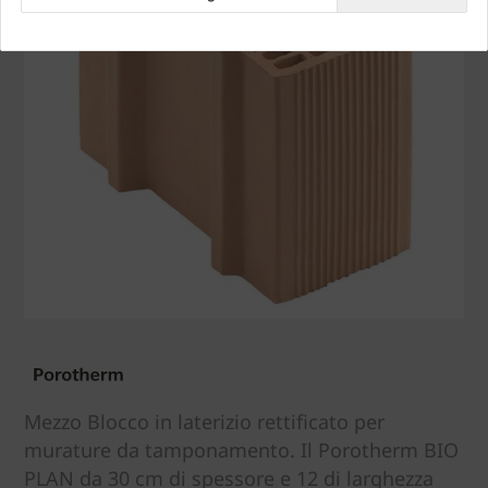
Mezzo Blocco in laterizio rettificato per
murature da tamponamento. Il Porotherm BIO
PLAN da 30 cm di spessore e 12 di larghezza