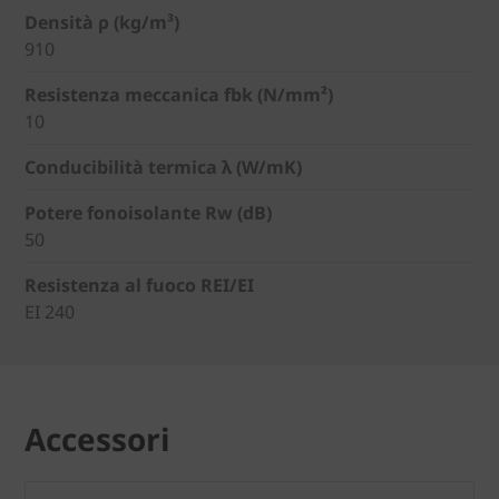
Densità ρ (kg/m³)
910
Resistenza meccanica fbk (N/mm²)
10
Conducibilità termica λ (W/mK)
Potere fonoisolante Rw (dB)
50
Resistenza al fuoco REI/EI
EI 240
Accessori