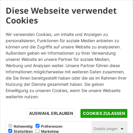
Diese Webseite verwendet
Cookies
Wir verwenden Cookies, um Inhalte und Anzeigen zu
personalisieren, Funktionen für soziale Medien anbieten zu
Porotherm BIO PLAN 30-
können und die Zugriffe auf unsere Website zu analysieren.
12/19,9 P mezzo - GAT
Außerdem geben wir Informationen zu Ihrer Verwendung
unserer Website an unsere Partner für soziale Medien,
Werbung und Analysen weiter. Unsere Partner führen diese
STAMPA
Informationen möglicherweise mit weiteren Daten zusammen,
die Sie ihnen bereitgestellt haben oder die sie im Rahmen Ihrer
Nutzung der Dienste gesammelt haben. Sie geben
Einwilligung zu unseren Cookies, wenn Sie unsere Webseite
weiterhin nutzen.
AUSWAHL ERLAUBEN
COOKIES ZULASSEN
Notwendig
Präferenzen
Details zeigen
Statistiken
Marketing