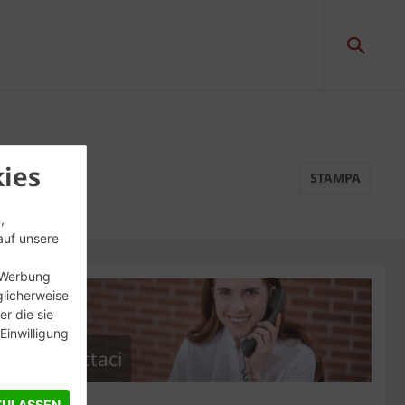
ies
STAMPA
,
auf unsere
, Werbung
glicherweise
r die sie
inwilligung
Contattaci
ZULASSEN