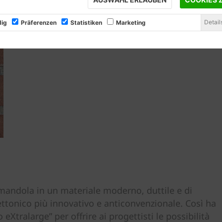
Detail
ig
Präferenzen
Statistiken
Marketing
mandola in un materiale moderno, duttile e di
ettonico più innovativo e anticonvenzionale. Così ha
eXtralarge” per offrire ai progettisti le possibilità