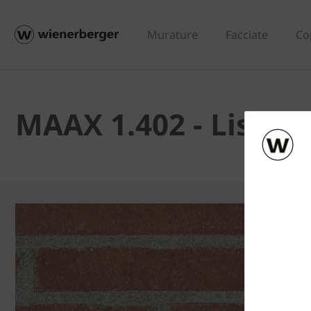
Murature
Facciate
Co
MAAX 1.402 - Listel