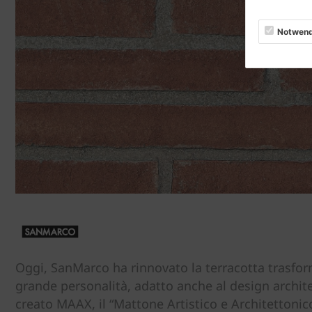
Notwend
Oggi, SanMarco ha rinnovato la terracotta trasfor
grande personalità, adatto anche al design archit
creato MAAX, il “Mattone Artistico e Architettonico 