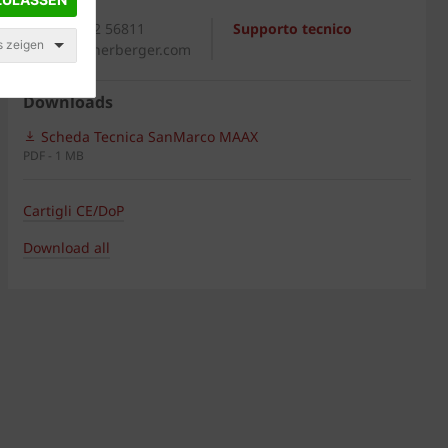
Generale
+39 0542 56811
Supporto tecnico
s zeigen
italia@wienerberger.com
Downloads
Scheda Tecnica SanMarco MAAX
PDF - 1 MB
Cartigli CE/DoP
Download all