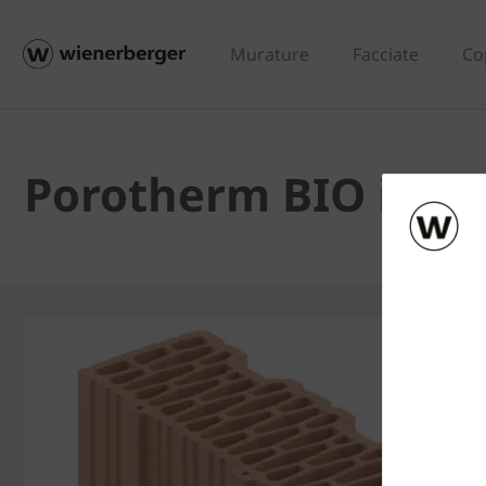
Murature
Facciate
Co
Porotherm BIO inc 3