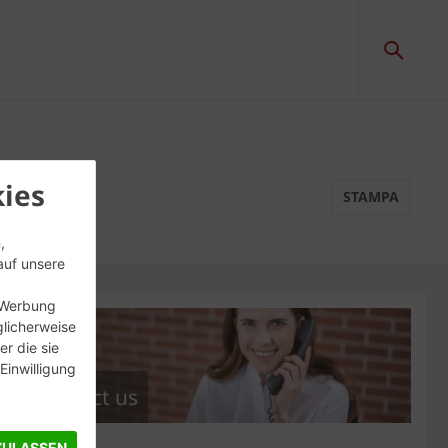
ies
STAMPA
,
auf unsere
, Werbung
glicherweise
r die sie
inwilligung
Contact us
ZULASSEN