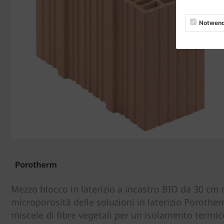
Notwend
Mezzo blocco in laterizio a incastro BIO da 30 c
microporosità delle soluzioni in laterizio Porothe
miscele di fibre vegetali per un isolamento termic