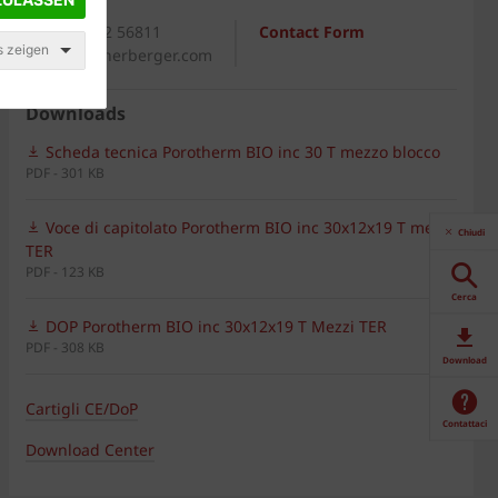
General
+39 0542 56811
Contact Form
s zeigen
italia@wienerberger.com
Downloads
Scheda tecnica Porotherm BIO inc 30 T mezzo blocco
PDF - 301 KB
Voce di capitolato Porotherm BIO inc 30x12x19 T mezzi
Chiudi
TER
PDF - 123 KB
Cerca
DOP Porotherm BIO inc 30x12x19 T Mezzi TER
PDF - 308 KB
Download
Cartigli CE/DoP
Contattaci
Download Center