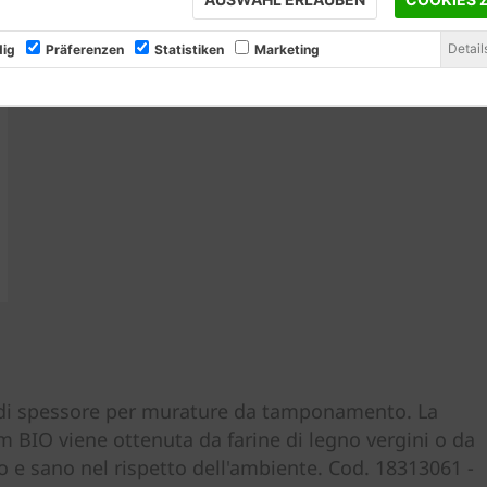
Detail
ig
Präferenzen
Statistiken
Marketing
m di spessore per murature da tamponamento. La
rm BIO viene ottenuta da farine di legno vergini o da
o e sano nel rispetto dell'ambiente. Cod. 18313061 -