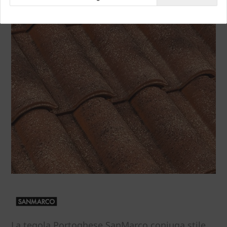
La tegola Portoghese SanMarco coniuga stile