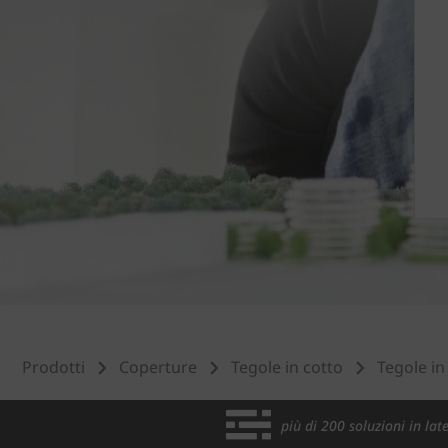
Prodotti
Coperture
Tegole in cotto
Tegole in
più di 200 soluzioni in late