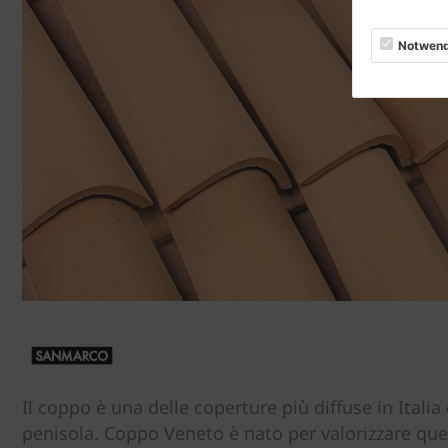
Notwend
Il coppo è una delle coperture più diffuse in Itali
penisola. Coppo Veneto è nato per valorizzare que