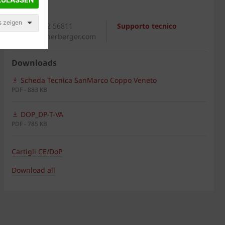
Generale
s zeigen
+39 0542 56811
Supporto tecnico
italia@wienerberger.com
Downloads
Scheda Tecnica SanMarco Coppo Veneto
PDF - 883 KB
DOP_DP-T-VA
PDF - 785 KB
Cartigli CE/DoP
Download all