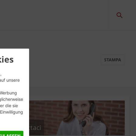
ies
STAMPA
,
auf unsere
, Werbung
glicherweise
r die sie
inwilligung
Contattaci
ZULASSEN