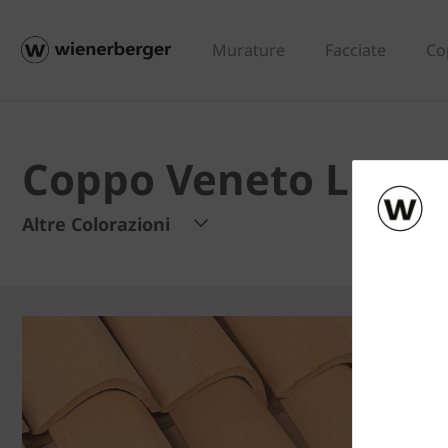
Murature
Facciate
Co
Coppo Veneto Liscio
Altre Colorazioni