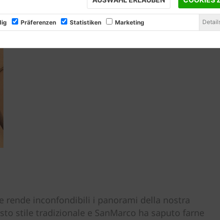
Detail
ig
Präferenzen
Statistiken
Marketing
a e rende inconfondibili i panorami della nostra
sto stile tradizionale e SanMarco ha saputo farne