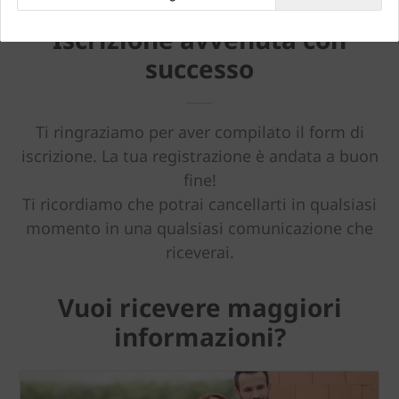
Iscrizione avvenuta con
successo
Ti ringraziamo per aver compilato il form di
iscrizione. La tua registrazione è andata a buon
fine!
Ti ricordiamo che potrai cancellarti in qualsiasi
momento in una qualsiasi comunicazione che
riceverai.
Vuoi ricevere maggiori
informazioni?