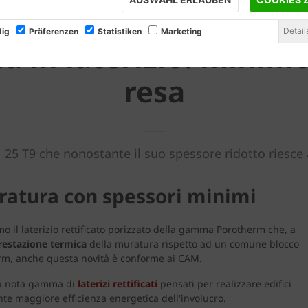
Detail
ig
Präferenzen
Statistiken
Marketing
ca in laterizio: mini
resa
 25 T9 che nonostante il suo spessore ridotto riesce 
uratura con spessori minimi
iamo il laterizio rettificato porizzato della gamma Porotherm che, a
prestazione termica
della muratura rispetto ad un comune blocco
erm, anche questa novità è conforme ai CAM.
ià nota gamma di
laterizi rettificati
pensati per realizzare edifici
e maggiore efficienza energetica dell'involucro.