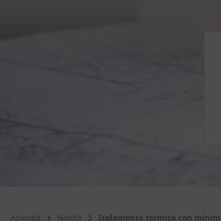
Azienda
Novità
Isolamento termico con minimi 