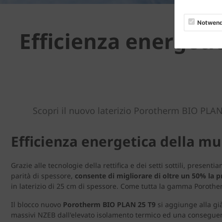
Notwend
Efficienza energeti
Scopri il nuovo laterizio Porotherm BIO PLAN
Efficienza energetica della m
Grazie alle tecnologie della rettifica e dei setti sottili, present
parità di spessore,
consente di migliorare di oltre un 50% la 
in laterizio di 25 cm di spessore. Come tutta la gamma Poroth
Il blocco nuovo
Porotherm BIO PLAN 25 T9
si aggiunge alla g
massivi NZEB dall'elevato isolamento termico ed una conseguent