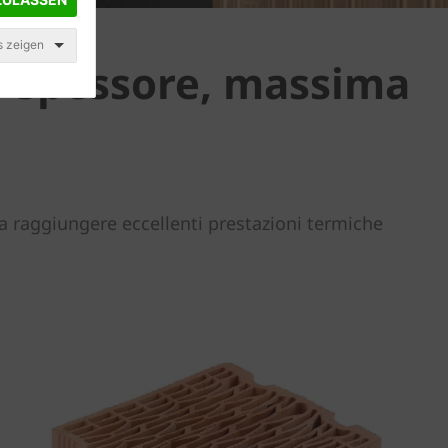
s zeigen
mo spessore, massima
a raggiungere eccellenti prestazioni termiche