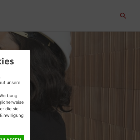
ies
,
auf unsere
, Werbung
glicherweise
r die sie
inwilligung
ZULASSEN