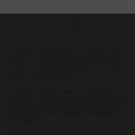
condividere la cultura della sicurezza.
Mattoni della sicurezza: ogni mese affronteremo
un argomento specifico che riguarda la salute e la
sicurezza
Percezione sulla sicurezza: con metodi semplici e
innovativi creeremo un ambiente attivo e coinvolto,
sensibile ai temi salute e sicurezza dove dipendenti,
trasportatori e clienti collaborano per raggiungere
l’obiettivo ZERO INFORTUNI
Sicurezza in piazzale: aiuteremo i trasportatori a
fare proprio il tema della salute e sicurezza sul lavoro
guidandoli verso pratiche corrette e comportamenti
sicuri, anche attraverso materiale informativo e
AUDIT dedicati
Attenzione alla salute: attraverso specifici progetti