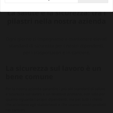
La salute e la sicurezza: tra i
pilastri nella nostra azienda
Ogni giorno ci impegnamo a mantenere elevati
standard di sicurezza per i nostri dipendenti,
per i trasportatori e in cantiere.
La sicurezza sul lavoro è un
bene comune
Per la nostra azienda garantire i più alti standard di salute
e sicurezza sul lavoro è un obiettivo primario, non solo per
quanto riguarda i propri dipendenti, ma per tutti i clienti
che accedono agli stabilimenti e che usano i nostri prodotti
nei cantieri.