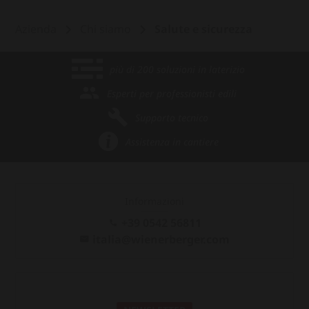
Azienda
Chi siamo
Salute e sicurezza
più di 200 soluzioni in laterizio
Esperti per professionisti edili
Supporto tecnico
Assistenza in cantiere
Informazioni
+39 0542 56811
italia@wienerberger.com