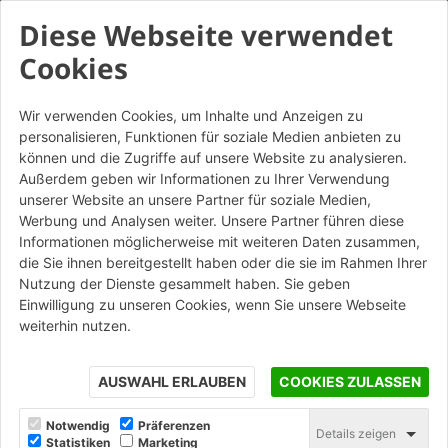
Diese Webseite verwendet
Cookies
Wir verwenden Cookies, um Inhalte und Anzeigen zu
personalisieren, Funktionen für soziale Medien anbieten zu
Tavelloni 6x110 taglio
können und die Zugriffe auf unsere Website zu analysieren.
obliquo semplice e fianchi
Außerdem geben wir Informationen zu Ihrer Verwendung
unserer Website an unsere Partner für soziale Medien,
sagomati a incastro
Werbung und Analysen weiter. Unsere Partner führen diese
Informationen möglicherweise mit weiteren Daten zusammen,
die Sie ihnen bereitgestellt haben oder die sie im Rahmen Ihrer
STAMPA
Nutzung der Dienste gesammelt haben. Sie geben
Einwilligung zu unseren Cookies, wenn Sie unsere Webseite
weiterhin nutzen.
AUSWAHL ERLAUBEN
COOKIES ZULASSEN
Notwendig
Präferenzen
Details zeigen
Statistiken
Marketing