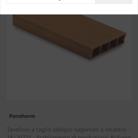
Tavelloni a taglio obliquo sagomati a incastro -
18120771 - Stabilimento di produzione: Bubano