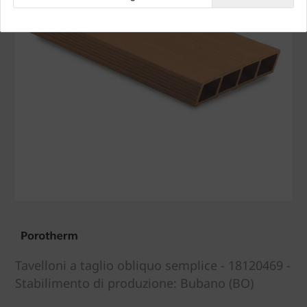
Tavelloni a taglio obliquo semplice - 18120469 -
Stabilimento di produzione: Bubano (BO)