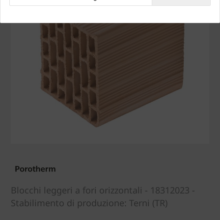
Blocchi leggeri a fori orizzontali - 18312023 -
Stabilimento di produzione: Terni (TR)