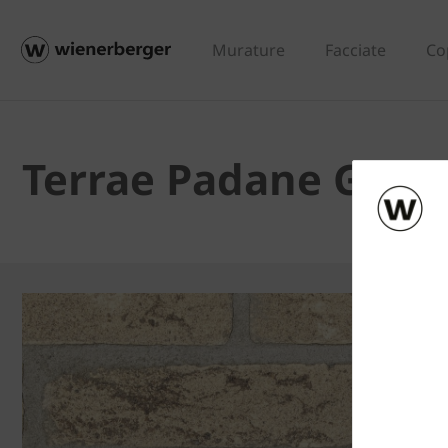
Murature
Facciate
Co
Terrae Padane Giall