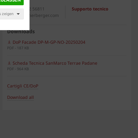
Generale
+39 0542 56811
Supporto tecnico
s zeigen
italia@wienerberger.com
Downloads
DoP Facade DP-M-GP-NO-20250204
PDF - 187 KB
Scheda Tecnica SanMarco Terrae Padane
PDF - 964 KB
Cartigli CE/DoP
Download all