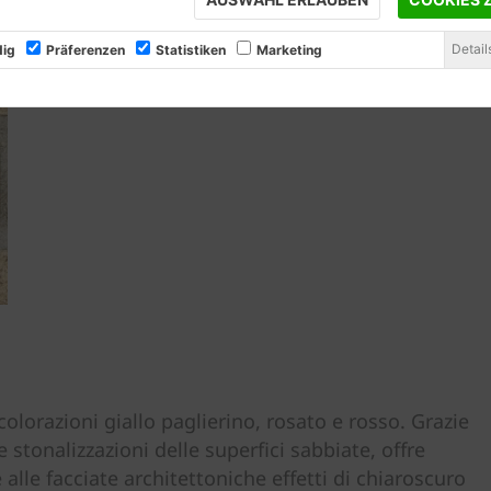
Detail
ig
Präferenzen
Statistiken
Marketing
orazioni giallo paglierino, rosato e rosso. Grazie
 stonalizzazioni delle superfici sabbiate, offre
alle facciate architettoniche effetti di chiaroscuro