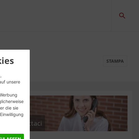
ies
STAMPA
,
auf unsere
, Werbung
glicherweise
r die sie
inwilligung
Contattaci
ZULASSEN