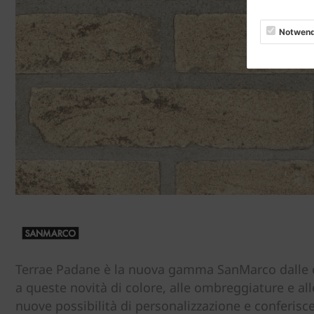
Notwend
Terrae Padane è la nuova gamma SanMarco dalle col
a queste novità di colore, alle ombreggiature e alle
nuove possibilità di personalizzazione e conferisce 