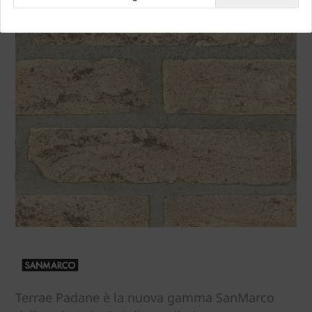
Terrae Padane è la nuova gamma SanMarco