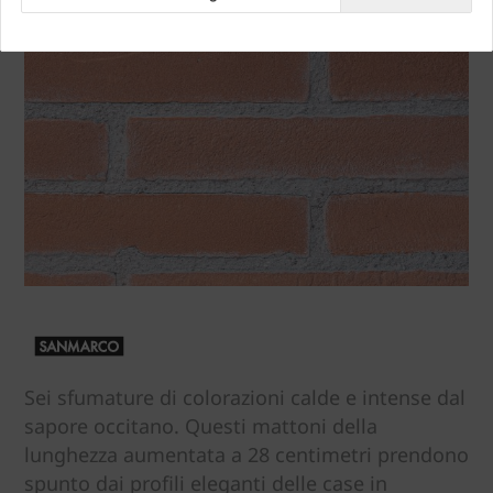
Sei sfumature di colorazioni calde e intense dal
sapore occitano. Questi mattoni della
lunghezza aumentata a 28 centimetri prendono
spunto dai profili eleganti delle case in