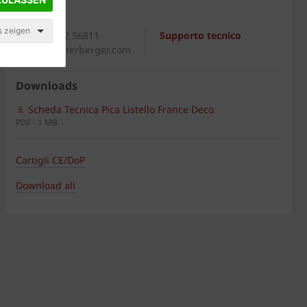
Generale
s zeigen
+39 0542 56811
Supporto tecnico
italia@wienerberger.com
Downloads
Scheda Tecnica Pica Listello France Deco
PDF - 1 MB
Cartigli CE/DoP
Download all