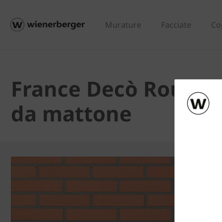
Murature
Facciate
Co
France Decò Rouge O
da mattone