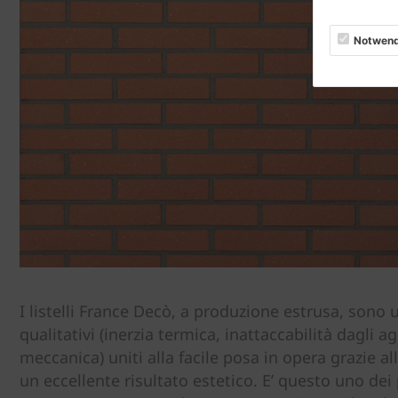
Notwend
I listelli France Decò, a produzione estrusa, sono 
qualitativi (inerzia termica, inattaccabilità dagli 
meccanica) uniti alla facile posa in opera grazie all
un eccellente risultato estetico. E’ questo uno dei p