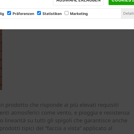
Detail
ig
Präferenzen
Statistiken
Marketing
un prodotto che risponde ai più elevati requisiti
agenti atmosferici come vento, e pioggia e resistenza
o linearità su tutti gli spigoli che garantisce anche
rodotti tipici del “faccia a vista” applicato al