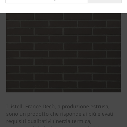
I listelli France Decò, a produzione estrusa,
sono un prodotto che risponde ai più elevati
requisiti qualitativi (inerzia termica,