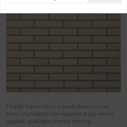
I listelli France Decò, a produzione estrusa,
sono un prodotto che risponde ai più elevati
requisiti qualitativi (inerzia termica,