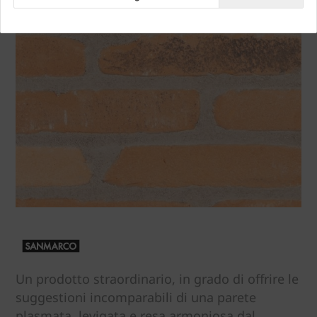
Un prodotto straordinario, in grado di offrire le
suggestioni incomparabili di una parete
plasmata, levigata e resa armoniosa dal