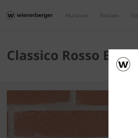
Murature
Facciate
Co
Classico Rosso BZ -