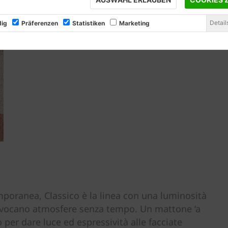
Detail
ig
Präferenzen
Statistiken
Marketing
mporanea, Classico è la linea con una luminosità
he evocano atmosfere senza tempo. Un mattone ‘a
o per dare luce ed espressività alle facciate