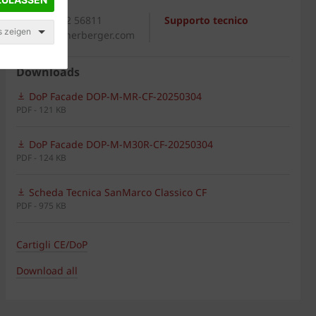
Generale
+39 0542 56811
Supporto tecnico
s zeigen
italia@wienerberger.com
Downloads
DoP Facade DOP-M-MR-CF-20250304
PDF - 121 KB
DoP Facade DOP-M-M30R-CF-20250304
PDF - 124 KB
Scheda Tecnica SanMarco Classico CF
PDF - 975 KB
Cartigli CE/DoP
Download all