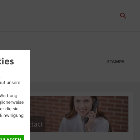
ies
STAMPA
,
auf unsere
, Werbung
glicherweise
r die sie
inwilligung
Contattaci
ZULASSEN