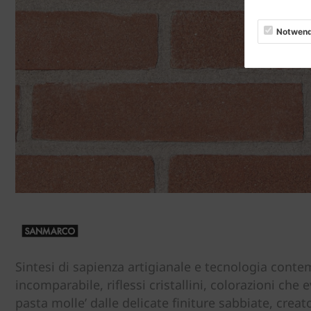
Notwend
Sintesi di sapienza artigianale e tecnologia conte
incomparabile, riflessi cristallini, colorazioni c
pasta molle’ dalle delicate finiture sabbiate, creat