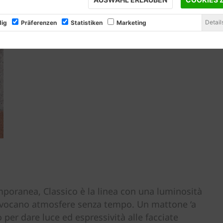
Detail
ig
Präferenzen
Statistiken
Marketing
mporanea, Classico è la linea con una luminosità
he evocano atmosfere senza tempo. Un mattone ‘a
o per dare luce ed espressività alle facciate