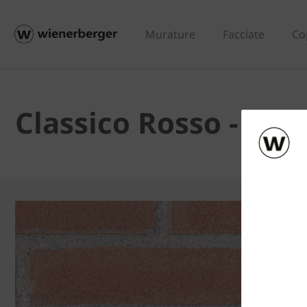
Murature
Facciate
Co
Classico Rosso - List