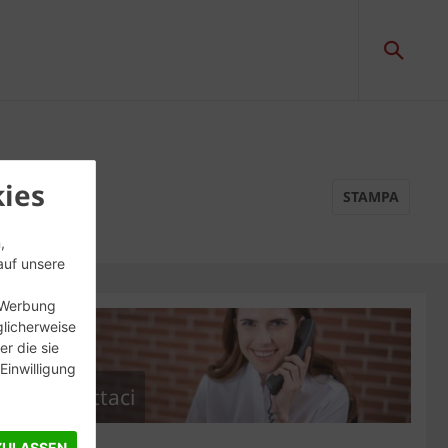
la
ies
STAMPA
,
auf unsere
, Werbung
glicherweise
r die sie
inwilligung
Contattaci
ZULASSEN