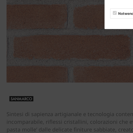
Notwend
Sintesi di sapienza artigianale e tecnologia conte
incomparabile, riflessi cristallini, colorazioni c
pasta molle’ dalle delicate finiture sabbiate, creat