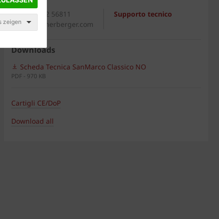
Generale
+39 0542 56811
Supporto tecnico
s zeigen
italia@wienerberger.com
Downloads
Scheda Tecnica SanMarco Classico NO
PDF - 970 KB
Cartigli CE/DoP
Download all