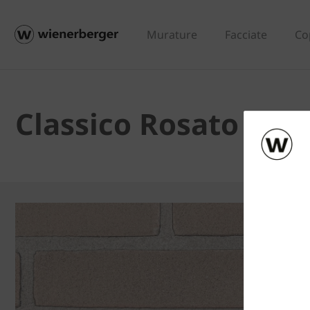
Murature
Facciate
Co
Classico Rosato BZ -