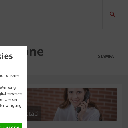
 mattone
ies
STAMPA
,
auf unsere
, Werbung
glicherweise
r die sie
inwilligung
Contattaci
ZULASSEN