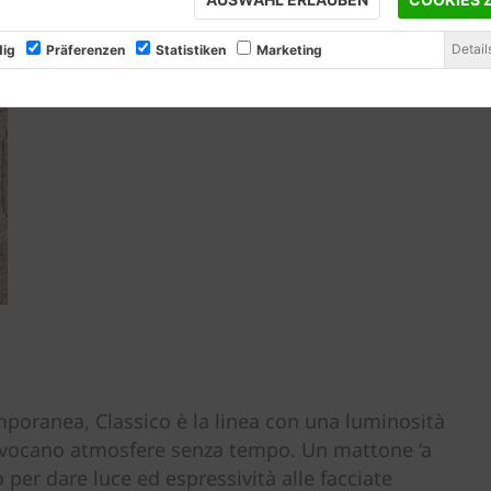
Detail
ig
Präferenzen
Statistiken
Marketing
mporanea, Classico è la linea con una luminosità
he evocano atmosfere senza tempo. Un mattone ‘a
o per dare luce ed espressività alle facciate