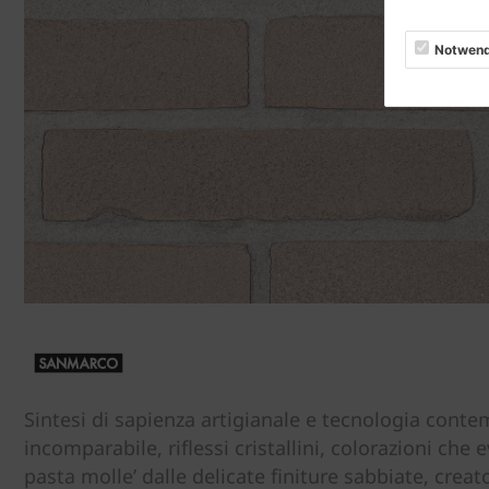
Notwend
Sintesi di sapienza artigianale e tecnologia conte
incomparabile, riflessi cristallini, colorazioni c
pasta molle’ dalle delicate finiture sabbiate, creat