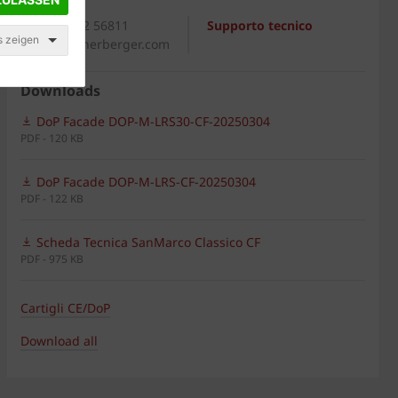
Generale
+39 0542 56811
Supporto tecnico
s zeigen
italia@wienerberger.com
Downloads
DoP Facade DOP-M-LRS30-CF-20250304
PDF - 120 KB
DoP Facade DOP-M-LRS-CF-20250304
PDF - 122 KB
Scheda Tecnica SanMarco Classico CF
PDF - 975 KB
Cartigli CE/DoP
Download all