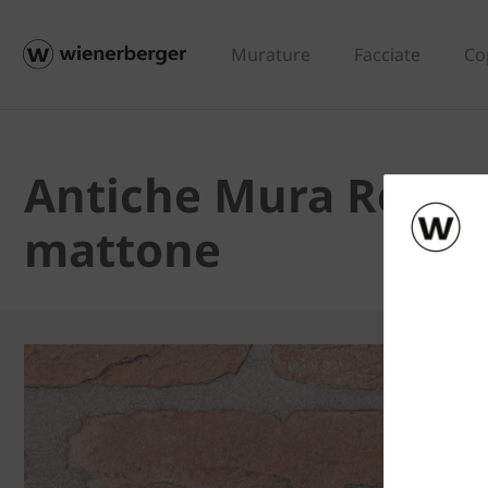
Murature
Facciate
Co
Antiche Mura Rosato 
mattone