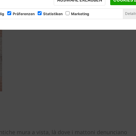
Detail
ig
Präferenzen
Statistiken
Marketing
antiche mura a vista, là dove i mattoni denunciano