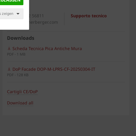
Generale
s zeigen
+39 0542 56811
Supporto tecnico
italia@wienerberger.com
Downloads
Scheda Tecnica Pica Antiche Mura
PDF - 1 MB
DoP Facade DOP-M-LPRS-CF-20250304-IT
PDF - 128 KB
Cartigli CE/DoP
Download all