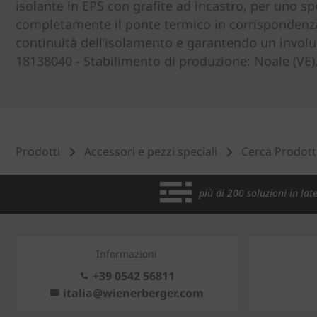
isolante in EPS con grafite ad incastro, per uno s
completamente il ponte termico in corrispondenza 
continuità dell’isolamento e garantendo un involuc
18138040 - Stabilimento di produzione: Noale (VE)
Prodotti
Accessori e pezzi speciali
Cerca Prodott
più di 200 soluzioni in late
Informazioni
+39 0542 56811
italia@wienerberger.com