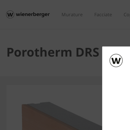
Murature
Facciate
Co
Porotherm DRS Neo