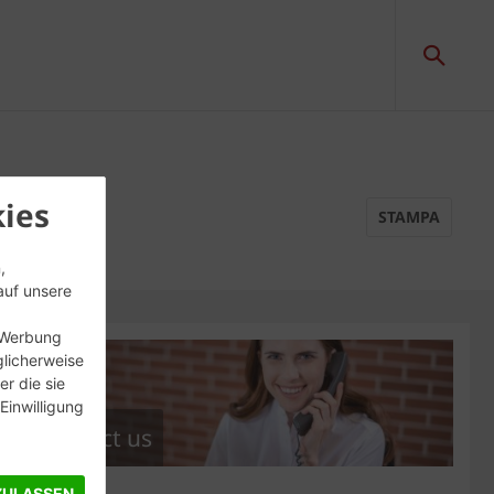
ies
STAMPA
,
auf unsere
, Werbung
glicherweise
r die sie
inwilligung
Contact us
ZULASSEN