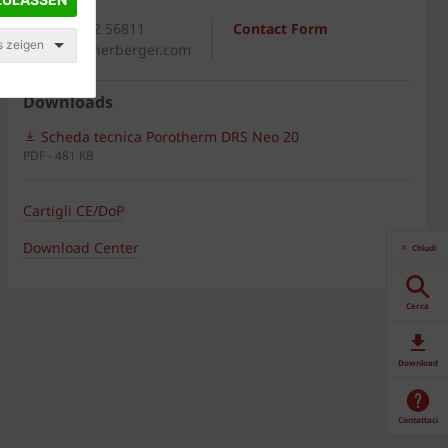
General
+39 0542 56811
Contact Form
s zeigen
italia@wienerberger.com
Downloads
Scheda tecnica Porotherm DRS Neo 20
PDF - 481 KB
Cartigli CE/DoP
Download Center
Chiudi
Cerca
Download
Contattaci