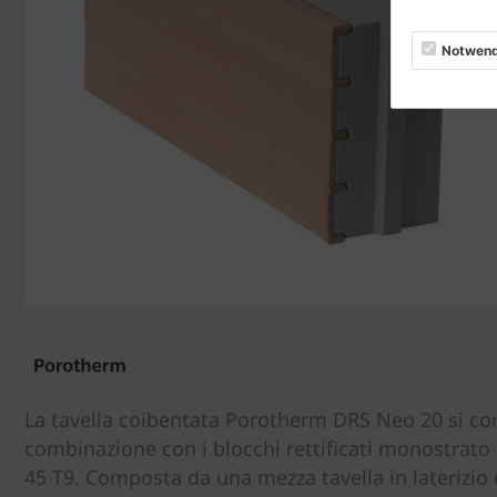
Notwend
La tavella coibentata Porotherm DRS Neo 20 si conf
combinazione con i blocchi rettificati monostra
45 T9. Composta da una mezza tavella in laterizi