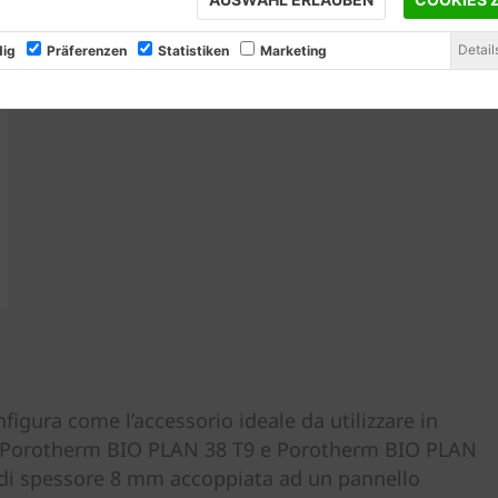
Detail
ig
Präferenzen
Statistiken
Marketing
igura come l’accessorio ideale da utilizzare in
to Porotherm BIO PLAN 38 T9 e Porotherm BIO PLAN
o di spessore 8 mm accoppiata ad un pannello