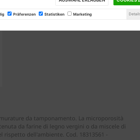
Detail
ig
Präferenzen
Statistiken
Marketing
er murature da tamponamento. La microporosità
tenuta da farine di legno vergini o da miscele di
l rispetto dell'ambiente. Cod. 18313561 -