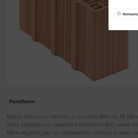
Notwend
Mezzo blocco in laterizio a incastro BIO da 35 p
delle soluzioni in laterizio Porotherm BIO viene ot
fibre vegetali per un isolamento termico e sano ne