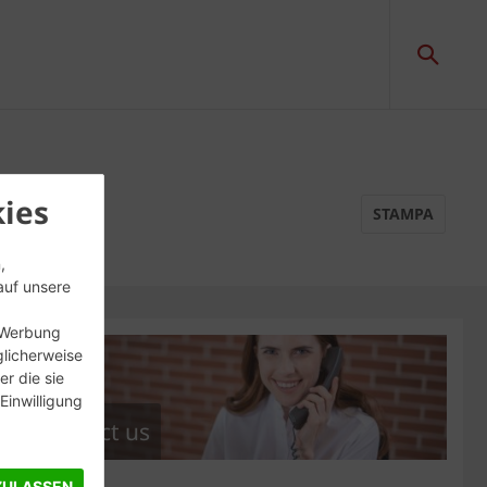
ies
STAMPA
,
auf unsere
, Werbung
glicherweise
r die sie
inwilligung
Contact us
ZULASSEN