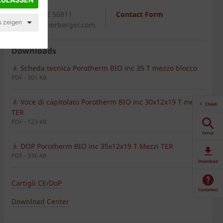
General
+39 0542 56811
Contact Form
s zeigen
italia@wienerberger.com
Downloads
Scheda tecnica Porotherm BIO inc 35 T mezzo blocco
PDF - 301 KB
Voce di capitolato Porotherm BIO inc 30x12x19 T mezzi
Chiudi
TER
PDF - 123 KB
Cerca
DOP Porotherm BIO inc 35x12x19 T Mezzi TER
PDF - 336 KB
Download
Cartigli CE/DoP
Contattaci
Download Center