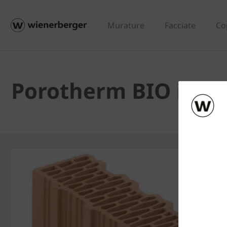
Murature
Facciate
Co
Porotherm BIO inc 3