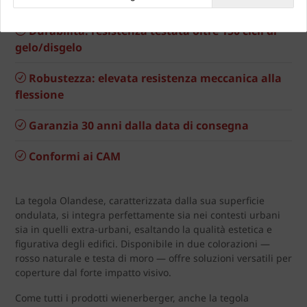
Impermeabilità: eccellente tenuta all'acqua
Durabilità: resistenza testata oltre 150 cicli di
gelo/disgelo
Robustezza: elevata resistenza meccanica alla
flessione
Garanzia 30 anni dalla data di consegna
Conformi ai CAM
La tegola Olandese, caratterizzata dalla sua superficie
ondulata, si integra perfettamente sia nei contesti urbani
sia in quelli extra‑urbani, esaltando la qualità estetica e
figurativa degli edifici. Disponibile in due colorazioni —
rosso naturale e testa di moro — offre soluzioni versatili per
coperture dal forte impatto visivo.
Come tutti i prodotti wienerberger, anche la tegola