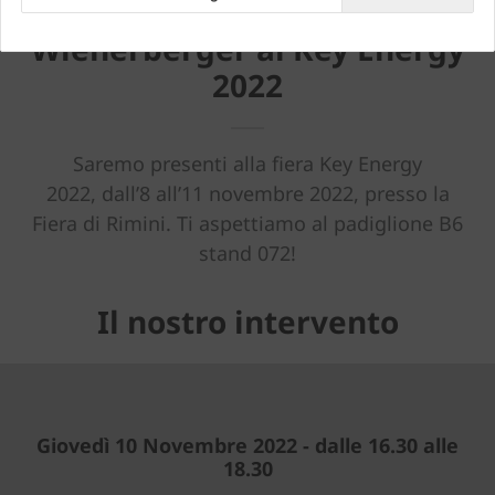
Wienerberger al Key Energy
2022
Saremo presenti alla fiera Key Energy
2022, dall’8 all’11 novembre 2022, presso la
Fiera di Rimini. Ti aspettiamo al padiglione B6
stand 072!
Il nostro intervento
Giovedì 10 Novembre 2022 - dalle 16.30 alle
18.30