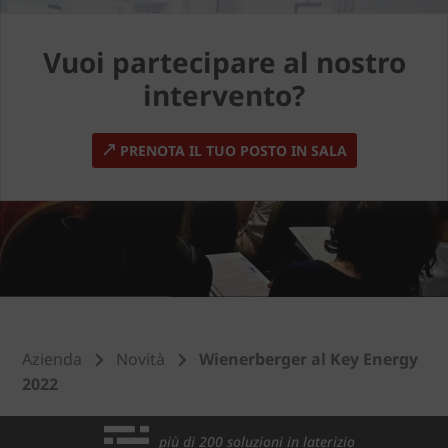
Vuoi partecipare al nostro
intervento?
PRENOTA IL TUO POSTO IN SALA
Azienda
Novità
Wienerberger al Key Energy
2022
più di 200 soluzioni in laterizio