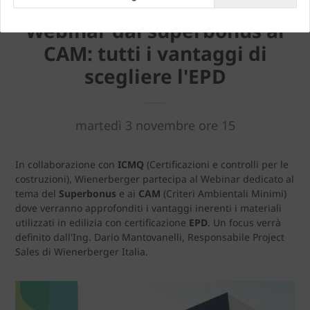
Webinar dal superbonus ai
CAM: tutti i vantaggi di
scegliere l'EPD
martedì 3 novembre ore 15
In collaborazione con
ICMQ
(Certificazioni e controlli per le
costruzioni), Wienerberger partecipa al Webinar dedicato al
tema del
Superbonus
e ai
CAM
(Criteri Ambientali Minimi)
dove verranno approfonditi i vantaggi inerenti i materiali
utilizzati in edilizia con certificazione
EPD
. Un focus verrà
definito dall'Ing. Dario Mantovanelli, Responsabile Project
Sales di Wienerberger Italia.