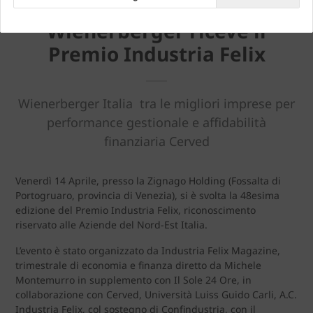
Wienerberger riceve il
Premio Industria Felix
Wienerberger Italia tra le migliori imprese per
performance gestionale e affidabilità
finanziaria Cerved
Venerdì 14 Aprile, presso la Zignago Holding (Fossalta di
Portogruaro, provincia di Venezia), si è svolta la 48esima
edizione del Premio Industria Felix, riconoscimento
riservato alle Aziende del Nord-Est Italia.
L’evento è stato organizzato da Industria Felix Magazine,
trimestrale di economia e finanza diretto da Michele
Montemurro in supplemento con Il Sole 24 Ore, in
collaborazione con Cerved, Università Luiss Guido Carli, A.C.
Industria Felix, col sostegno di Confindustria, con il