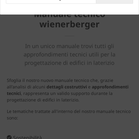
Manuale tecnico
wienerberger
In un unico manuale trovi tutti gli
approfondimenti tecnici utili per la
progettazione di edifici in laterizio
Sfoglia il nostro nuovo manuale tecnico che, grazie
all'analisi di alcuni
dettagli costruttivi
e
approfondimenti
tecnici
, rappresenta un valido supporto durante la
progettazione di edifici in laterizio.
Le tematiche trattate all'interno del nostro manuale tecnico
sono:
Sostenibilità