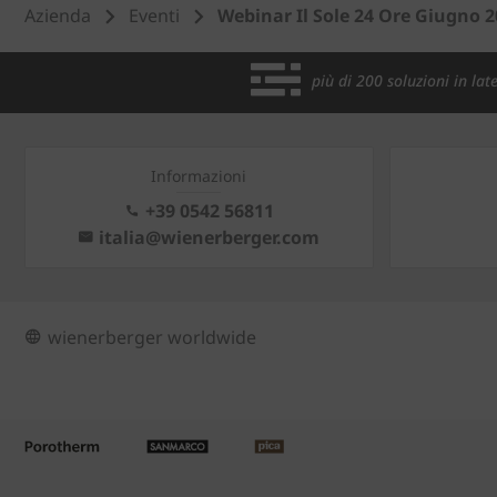
Azienda
Eventi
Webinar Il Sole 24 Ore Giugno 
più di 200 soluzioni in late
Informazioni
+39 0542 56811
italia@wienerberger.com
wienerberger worldwide