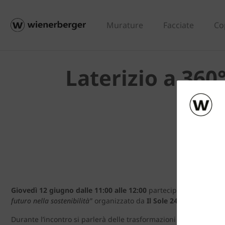
Murature
Facciate
Co
Laterizio a 360
Giovedì 12 giugno dalle 11:00 alle 12:00
parteciperemo al webi
futuro nella sostenibilità"
organizzato da
Il Sole 24 Ore
.
Durante l’incontro si parlerà delle trasformazioni in atto nel mond