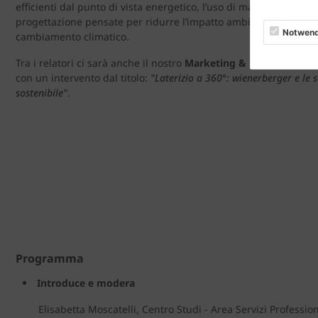
efficienti dal punto di vista energetico, l’uso di materiali innova
progettazione pensate per ridurre l’impatto ambientale e contrib
Notwend
cambiamento climatico.
Tra i relatori ci sarà anche il nostro
Marketing & Communicatio
con un intervento dal titolo:
"Laterizio a 360°: wienerberger e le 
sostenibile"
.
Programma
Introduce e modera
Elisabetta Moscatelli, Centro Studi - Area Servizi Professio