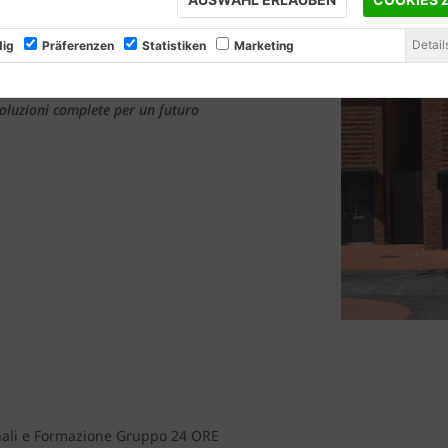
tivi e nuove tecniche di
uire alla lotta contro il
Detail
ig
Präferenzen
Statistiken
Marketing
n Manager Davide Desiderio
,
soluzioni complete per un futuro
nali e Formazione Gruppo 24 ORE