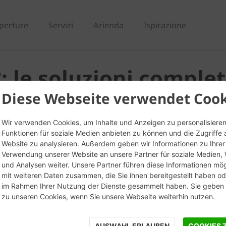
perture
Servizi
Azienda
Ispirazione
°: le soluzioni comple
Diese Webseite verwendet Cook
sostenibile
Wir verwenden Cookies, um Inhalte und Anzeigen zu personalisieren
Funktionen für soziale Medien anbieten zu können und die Zugriffe 
Website zu analysieren. Außerdem geben wir Informationen zu Ihrer
Webinar
Verwendung unserer Website an unsere Partner für soziale Medien
Giovedì 12 giugno dalle 11:00 alle 12:00
und Analysen weiter. Unsere Partner führen diese Informationen mö
mit weiteren Daten zusammen, die Sie ihnen bereitgestellt haben ode
im Rahmen Ihrer Nutzung der Dienste gesammelt haben. Sie geben E
nar gratuito
"Costruzioni, il
zu unseren Cookies, wenn Sie unsere Webseite weiterhin nutzen.
o dell’edilizia: edifici più
AUSWAHL ERLAUBEN
COOKIES 