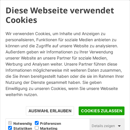
Diese Webseite verwendet
Cookies
Laterizio: forma e funzione
Wir verwenden Cookies, um Inhalte und Anzeigen zu
personalisieren, Funktionen für soziale Medien anbieten zu
nell'architettura sostenibile
können und die Zugriffe auf unsere Website zu analysieren.
Außerdem geben wir Informationen zu Ihrer Verwendung
unserer Website an unsere Partner für soziale Medien,
Werbung und Analysen weiter. Unsere Partner führen diese
Dalla lezione degli Aalto sguardi
Informationen möglicherweise mit weiteren Daten zusammen,
sull'architettura contemporanea
die Sie ihnen bereitgestellt haben oder die sie im Rahmen Ihrer
Nutzung der Dienste gesammelt haben. Sie geben
Einwilligung zu unseren Cookies, wenn Sie unsere Webseite
La partecipazione e l’interesse riscontrati per il convegno
weiterhin nutzen.
"Laterizio: forma e funzione nell'achitettura sostenibile",
tenutosi mercoledì 22 maggio dalle 14:00 alle 19:00 presso
la Sala Carlo Scarpa al MAXXI di Roma, organizzato da
AUSWAHL ERLAUBEN
COOKIES ZULASSEN
wienerberger Italia e Terreal Italia sono stati davvero ottimi.
Notwendig
Präferenzen
Il tema centrale degli interventi è stato il laterizio, un
Details zeigen
Statistiken
Marketing