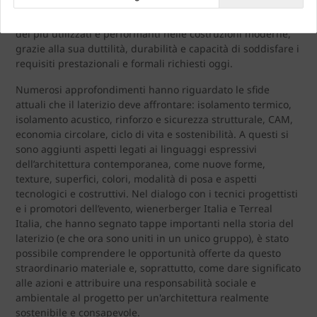
materiale di grande versatilità e sostenibilità, che, pur
provenendo da un passato remoto, continua ad essere uno
dei più utilizzati e performanti nelle costruzioni moderne,
grazie alla sua duttilità, durabilità e capacità di soddisfare i
requisiti prestazionali e formali richiesti oggi.
Numerosi approfondimenti hanno riguardato le sfide
attuali che il laterizio deve affrontare: isolamento termico,
isolamento acustico, rinforzo e sicurezza strutturale, CAM,
economia circolare, ciclo di vita e sostenibilità. A questi si
sono aggiunti aspetti legati ai linguaggi espressivi
dell’architettura contemporanea, come nuove forme,
texture, superfici, colori, modalità di posa e aspetti
tecnologici e costruttivi. Nel dialogo con i tecnici progettisti
e i promotori dell’evento, wienerberger Italia e Terreal
Italia, che hanno segnato tappe importanti nella storia del
laterizio (e che ora sono uniti in un unico gruppo), è stato
possibile comprendere le opportunità offerte da questo
straordinario materiale e, soprattutto, come dare significato
alle azioni e attribuire una responsabilità sociale e
ambientale al progetto per un'architettura realmente
sostenibile e consapevole.