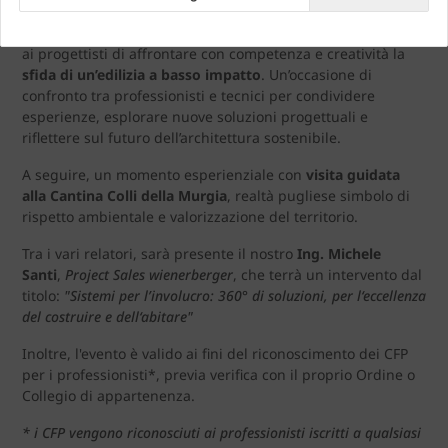
L’iniziativa offre l’opportunità di conoscere da vicino
nuove
tecnologie costruttive, sistemi e materiali
che consentono
ai progettisti di affrontare con competenza e creatività la
sfida di un’edilizia a basso impatto
. Un’occasione di
confronto tra professionisti e tecnici per condividere
esperienze, esplorare nuove soluzioni progettuali e
riflettere sul futuro dell’architettura sostenibile.
A seguire, un momento esperienziale con
visita guidata
alla Cantina Colli della Murgia
, realtà pugliese simbolo di
rispetto ambientale e valorizzazione del territorio.
Tra i vari relatori, sarà presente il nostro
Ing. Michele
Santi
,
Project Sales wienerberger
, che terrà un intervento dal
titolo:
"Sistemi per l’involucro: 360° di soluzioni, per l‘eccellenza
del costruire e dell‘abitare"
Inoltre, l'evento è valido ai fini del riconoscimento dei CFP
per i professionisti*, previa verifica con il proprio Ordine o
Collegio di appartenenza.
* i CFP vengono riconosciuti ai professionisti iscritti a qualsiasi