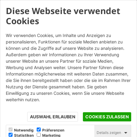
Diese Webseite verwendet
Cookies
Assaggi di Architettura -
Wir verwenden Cookies, um Inhalte und Anzeigen zu
personalisieren, Funktionen für soziale Medien anbieten zu
Architettura al CENTRO
können und die Zugriffe auf unsere Website zu analysieren.
Außerdem geben wir Informationen zu Ihrer Verwendung
unserer Website an unsere Partner für soziale Medien,
Werbung und Analysen weiter. Unsere Partner führen diese
Cantina Colli della Murgia - Gravina in Puglia
Informationen möglicherweise mit weiteren Daten zusammen,
(Bari)
die Sie ihnen bereitgestellt haben oder die sie im Rahmen Ihrer
11 novembre 2025, dalle 14:30 alle 18:30
Nutzung der Dienste gesammelt haben. Sie geben
Einwilligung zu unseren Cookies, wenn Sie unsere Webseite
weiterhin nutzen.
Martedì 11 Novembre dalle 14:30 alle 18:30
si terrà presso
le Cantine Colli della Murgia (Contrada Zigariello) a
Gravina
in Puglia (Bari)
l'evento gratuito organizzato da
AUSWAHL ERLAUBEN
COOKIES ZULASSEN
Edicom
dedicato agli approcci progettuali consapevoli e
sostenibili nell'architettura moderna.
Notwendig
Präferenzen
Details zeigen
Statistiken
Marketing