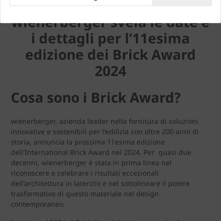
wienerberger svela le date e
i dettagli per l’11esima
edizione dei Brick Award
2024
Cosa sono i Brick Award?
wienerberger, azienda leader nella fornitura di soluzioni
innovative e sostenibili per l'edilizia con oltre 200 anni di
storia, annuncia la prossima 11esima edizione
dell'International Brick Award nel 2024. Per quasi due
decenni, wienerberger è stata in prima linea nel
riconoscere e celebrare i risultati eccezionali
dell'architettura in laterizio e nel sottolineare il potere
trasformativo di questo materiale nel design
contemporaneo.