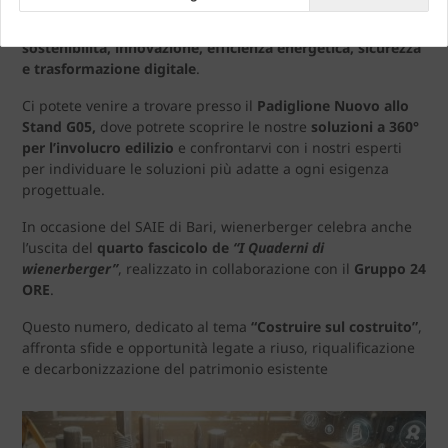
professionisti, imprese e innovatori del settore per
aggiornarsi e informarsi su tutti i temi chiave del settore:
sostenibilità, innovazione, efficienza energetica, sicurezza
e trasformazione digitale
.
Ci potete venire a trovare presso il
Padiglione Nuovo allo
Stand G05,
dove potrete scoprire le nostre
soluzioni a 360°
per l’involucro edilizio
e confrontarvi con i nostri esperti
per individuare le soluzioni più adatte a ogni esigenza
progettuale.
In occasione del SAIE di Bari, wienerberger celebra anche
l’uscita del
quarto fascicolo de
“I Quaderni di
wienerberger”
, realizzato in collaborazione con il
Gruppo 24
ORE
.
Questo numero, dedicato al tema
“Costruire sul costruito”
,
affronta sfide e opportunità legate a riuso, riqualificazione
e decarbonizzazione del patrimonio esistente