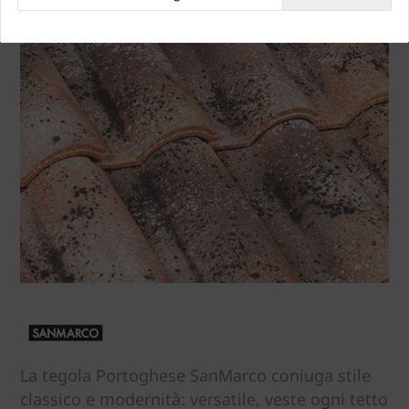
La tegola Portoghese SanMarco coniuga stile
classico e modernità: versatile, veste ogni tetto